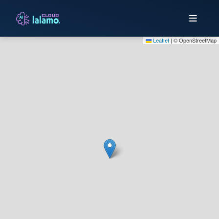
Leaflet
|
© OpenStreetMap