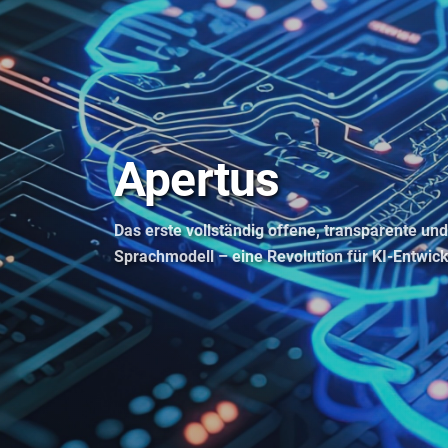
Apertus
Das erste vollständig offene, transparente u
Sprachmodell – eine Revolution für KI-Entwic