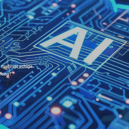
nd mehrsprachige
klung?