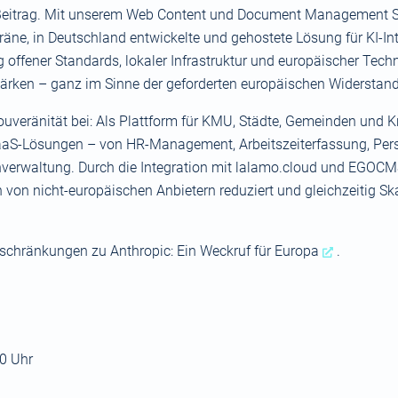
en Beitrag. Mit unserem Web Content und Document Management
eräne, in Deutschland entwickelte und gehostete Lösung für KI-
ng offener Standards, lokaler Infrastruktur und europäischer Tech
tärken – ganz im Sinne der geforderten europäischen Widerstand
Souveränität bei: Als Plattform für KMU, Städte, Gemeinden und K
aS-Lösungen – von HR-Management, Arbeitszeiterfassung, Pers
waltung. Durch die Integration mit lalamo.cloud und EGOCMS sc
von nicht-europäischen Anbietern reduziert und gleichzeitig Skal
chränkungen zu Anthropic: Ein Weckruf für Europa
.
0 Uhr