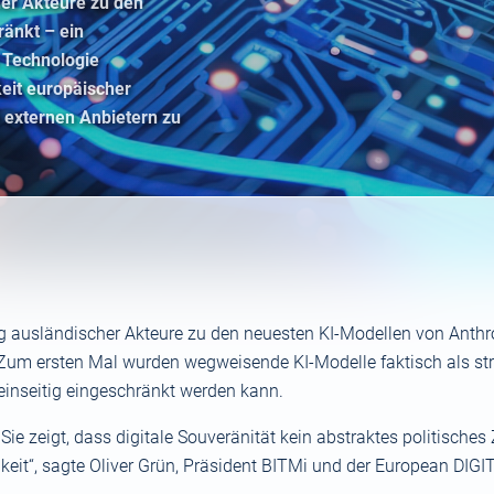
er Akteure zu den
ränkt – ein
e Technologie
keit europäischer
n externen Anbietern zu
 ausländischer Akteure zu den neuesten KI-Modellen von Anthro
 Zum ersten Mal wurden wegweisende KI-Modelle faktisch als st
einseitig eingeschränkt werden kann.
Sie zeigt, dass digitale Souveränität kein abstraktes politisches
keit“, sagte Oliver Grün, Präsident BITMi und der European DIGI