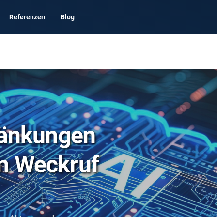
Referenzen
Blog
änkungen
in Weckruf