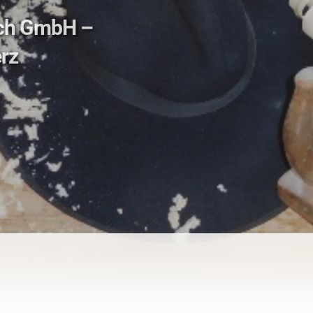
ich GmbH –
rz